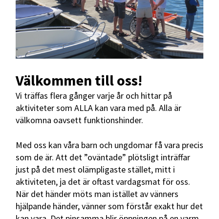
Välkommen till oss!
Vi träffas flera gånger varje år och hittar på
aktiviteter som ALLA kan vara med på. Alla är
välkomna oavsett funktionshinder.
Med oss kan våra barn och ungdomar få vara precis
som de är. Att det ”oväntade” plötsligt inträffar
just på det mest olämpligaste stället, mitt i
aktiviteten, ja det är oftast vardagsmat för oss.
När det händer möts man istället av vänners
hjälpande händer, vänner som förstår exakt hur det
kan vara. Det pinsamma blir öppningen på en varm