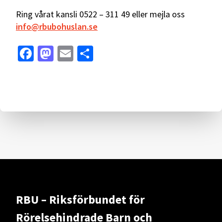
Ring vårat kansli 0522 – 311 49 eller mejla oss
info@rbubohuslan.se
Facebook
Mastodon
Email
Dela
RBU – Riksförbundet för
Rörelsehindrade Barn och