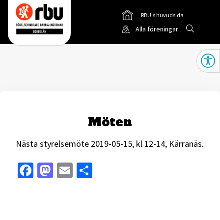
RBU:s huvudsida
Gå till
Sök
Alla föreningar
Gå till RBUs startsida
Öppna
Möten
Nästa styrelsemöte 2019-05-15, kl 12-14, Kärranäs.
Facebook
Mastodon
Email
Dela